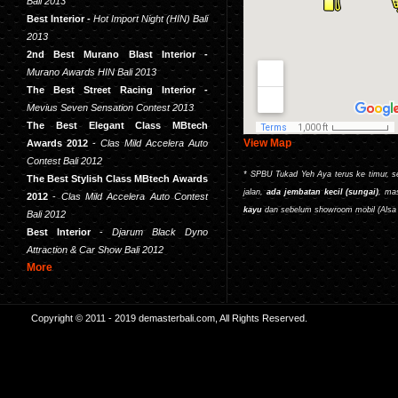
Bali 2013
Best Interior -
Hot Import Night (HIN) Bali
2013
2nd Best Murano Blast Interior -
Murano Awards HIN Bali 2013
The Best Street Racing Interior
-
Mevius Seven Sensation Contest 2013
The Best Elegant Class MBtech
View Map
Awards 2012
-
Clas Mild Accelera Auto
Contest Bali 2012
* SPBU Tukad Yeh Aya terus ke timur, s
The Best Stylish Class MBtech Awards
jalan,
ada jembatan kecil (sungai)
,
mas
2012
-
Clas Mild Accelera Auto Contest
kayu
dan sebelum showroom mobil (Alsa M
Bali 2012
Best Interior
-
Djarum Black Dyno
Attraction & Car Show Bali 2012
More
Copyright © 2011 - 2019 demasterbali.com, All Rights Reserved.