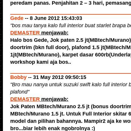
peredam panas. Penjahitan 2 – 3 hari, pemasanga
Gede
-- 8 June 2012 15:43:03
"
bos mau tanya kalo full interior buat starlet brapa 
DEMASTER
menjawab:
Halo bos Gede, Jok paten 2.5 jt(MBtech/Murano
doortrim (bkn full door), plafond 1.5 jt(MBtech/
1jt(MBtech/Murano), karpet dasar 600rb(Underla
workshop kami aja bos..
Bobby
-- 31 May 2012 09:50:15
"
Bro mau nanya untuk suzuki swift kalo full interior b
plafond
"
DEMASTER
menjawab:
Jok Paten MBtech/Murano 2.5 jt (bonus doortrim
MBtech/Murano 1.5 jt. Untuk Full Interior skitar 
model dan pilihan bahannya. Mampir2 aja ke w
bro...biar lebih enak ngobrolnya :)