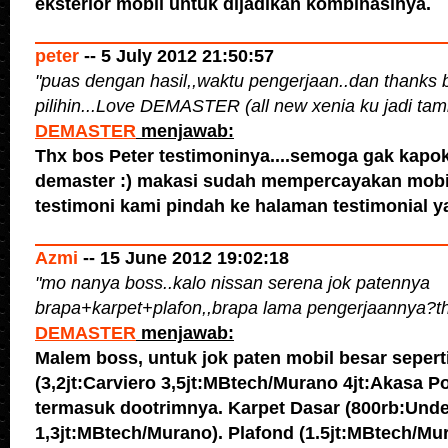
eksterior mobil untuk dijadikan kombinasinya.
peter
-- 5 July 2012 21:50:57
"
puas dengan hasil,,waktu pengerjaan..dan thanks b
pilihin...Love DEMASTER (all new xenia ku jadi ta
DEMASTER
menjawab:
Thx bos Peter testimoninya....semoga gak kapo
demaster :) makasi sudah mempercayakan mobil
testimoni kami pindah ke halaman testimonial y
Azmi
-- 15 June 2012 19:02:18
"
mo nanya boss..kalo nissan serena jok patennya
brapa+karpet+plafon,,brapa lama pengerjaannya?t
DEMASTER
menjawab:
Malem boss, untuk jok paten mobil besar sepert
(3,2jt:Carviero 3,5jt:MBtech/Murano 4jt:Akasa 
termasuk dootrimnya. Karpet Dasar (800rb:Unde
1,3jt:MBtech/Murano). Plafond (1.5jt:MBtech/M