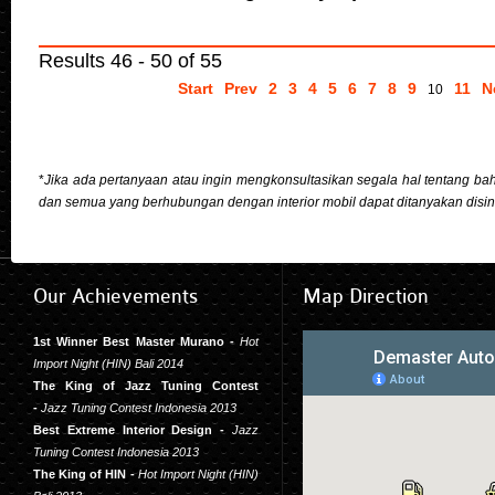
Results 46 - 50 of 55
Start
Prev
2
3
4
5
6
7
8
9
11
N
10
*
Jika ada pertanyaan atau ingin mengkonsultasikan segala hal tentang bahan
dan semua yang berhubungan dengan interior mobil dapat ditanyakan disin
Our
Achievements
Map
Direction
1st Winner Best Master Murano -
Hot
Import Night (HIN) Bali 2014
The King of Jazz Tuning Contest
-
Jazz Tuning Contest Indonesia 2013
Best Extreme Interior Design -
Jazz
Tuning Contest Indonesia 2013
The King of HIN -
Hot Import Night (HIN)