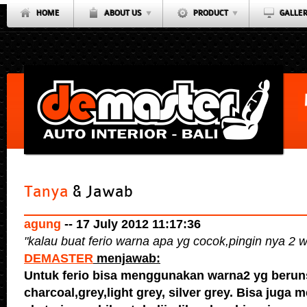
HOME
ABOUT US
PRODUCT
GALLE
Tanya
& Jawab
agung
-- 17 July 2012 11:17:36
"
kalau buat ferio warna apa yg cocok,pingin nya 2 
DEMASTER
menjawab:
Untuk ferio bisa menggunakan warna2 yg beruns
charcoal,grey,light grey, silver grey. Bisa jug