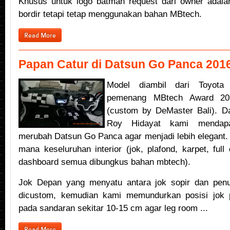
Khusus untuk logo batman request dari owner adal
bordir tetapi tetap menggunakan bahan MBtech.
Read More
Papan Catur di Datsun Go Panca 201
Model diambil dari Toyota
pemenang MBtech Award 201
(custom by DeMaster Bali). Da
Roy Hidayat kami mendapa
merubah Datsun Go Panca agar menjadi lebih elegant.
mana keseluruhan interior (jok, plafond, karpet, full 
dashboard semua dibungkus bahan mbtech).
Jok Depan yang menyatu antara jok sopir dan pen
dicustom, kemudian kami memundurkan posisi jok
pada sandaran sekitar 10-15 cm agar leg room ...
Read More