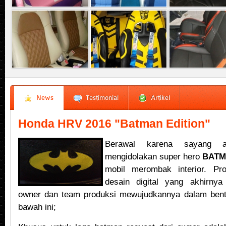
News
Testimonial
Artikel
Honda HRV 2016 "Batman Edition"
Berawal karena sayang 
mengidolakan super hero
BAT
mobil merombak interior. Pr
desain digital yang akhirnya
owner dan team produksi mewujudkannya dalam bentuk
bawah ini;