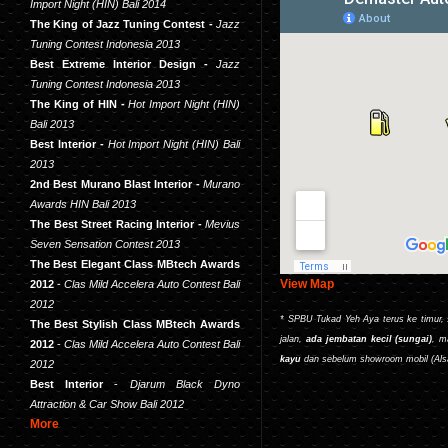
Import Night (HIN) Bali 2014
The King of Jazz Tuning Contest -
Jazz
Tuning Contest Indonesia 2013
Best Extreme Interior Design -
Jazz
Tuning Contest Indonesia 2013
The King of HIN -
Hot Import Night (HIN)
Bali 2013
Best Interior -
Hot Import Night (HIN) Bali
2013
2nd Best Murano Blast Interior -
Murano
Awards HIN Bali 2013
The Best Street Racing Interior
-
Mevius
Seven Sensation Contest 2013
The Best Elegant Class MBtech Awards
View Map
2012
-
Clas Mild Accelera Auto Contest Bali
2012
* SPBU Tukad Yeh Aya terus ke timur, 
The Best Stylish Class MBtech Awards
jalan,
ada jembatan kecil (sungai)
,
ma
2012
-
Clas Mild Accelera Auto Contest Bali
kayu
dan sebelum showroom mobil (Alsa 
2012
Best Interior
-
Djarum Black Dyno
Attraction & Car Show Bali 2012
More